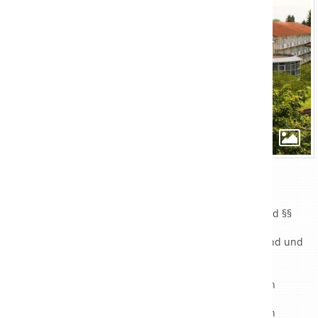
Behandlungsleistungen
Anschlussheilbehandlungen (AHB) nach §§ 40 und §§
111 SGB V
Heilverfahren durch die Rentenversicherung Bund und
alle Krankenkassen
Ambulante Rehabilitation durch den
Rentenversicherungsträger und den gesetzlichen
Krankenkassen
Intensivierte Rehabilitationsnachsorge durch den