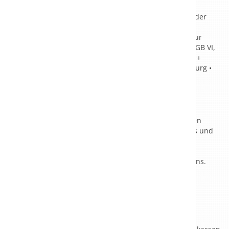
Rentenversicherungsträger (IRENA)
Medizinisch, beruflich orientierte Rehabilitation der
DRV Bund
Medizinische und berufsfördernde Leistungen zur
Rehabilitation (Phase II) gemäß §§ 15 und §§ 16 SGB VI,
in Kooperation mit dem "Bildungszentrum Beruf +
Gesundheit" des Universitäts-Herzzentrum Freiburg •
Bad Krozingen
Ziel
Unser Ziel ist es
kranke Menschen in einer angenehmen
Atmosphäre möglichst beschwerdefrei in ihr familiäres und
berufliches Umfeld zurückzuführen. Angefangen bei
diagnostischen Untersuchungen bis hin zur gezielten
Therapie - der Patient steht im Mittelpunkt des Handelns.
Abteilungen
Kardiologie
,
Orthopädie,
vollstationäre Pflege und
Kurzzeitpflege