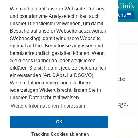
Theresienklinik
Wir möchten auf unserer Webseite Cookies
Menü
und pseudonyme Analysetechniken auch
unserer Dienstleister verwenden, um damit
Besuche auf unserer Webseite auszuwerten
(Webtracking), damit wir unsere Webseite
Startseite
Klinik
Theresienklinik
optimal auf Ihre Bedürfnisse anpassen und
benutzerfreundlich gestalten können. Wenn
Theresienklinik
Sie dieses Banner an- oder wegklicken,
erklären Sie sich damit jederzeit widerruflich
Die Theresienklinik ist eine nach den
einverstanden (Art. 6 Abs.1 a DSGVO).
modernsten Gesichtspunkten eingerichtete
Weitere Informationen, auch zu Ihrem
Rehabilitationsklinik für alle Phasen
jederzeitigen Widerrufsrecht, finden Sie in
orthopädischer und kardiologischer
unseren Datenschutzhinweisen.
Erkrankungen und Kurz- und Langzeitpflege.
Weitere Informationen
Impressum
OK
Tracking Cookies ablehnen