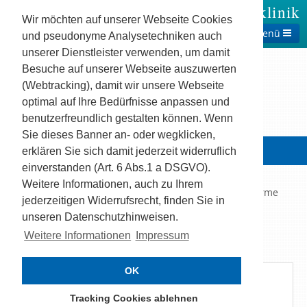
Theresienklinik
Wir möchten auf unserer Webseite Cookies
Menü
und pseudonyme Analysetechniken auch
unserer Dienstleister verwenden, um damit
Besuche auf unserer Webseite auszuwerten
(Webtracking), damit wir unsere Webseite
optimal auf Ihre Bedürfnisse anpassen und
benutzerfreundlich gestalten können. Wenn
Sie dieses Banner an- oder wegklicken,
ANKOMMEN & WOHLFÜHLEN…
erklären Sie sich damit jederzeit widerruflich
einverstanden (Art. 6 Abs.1 a DSGVO).
Die Theresienklinik ist über einen komfortablen,
Weitere Informationen, auch zu Ihrem
wetterunabhängigen Zugang mit der Vita Classica Therme
jederzeitigen Widerrufsrecht, finden Sie in
verbunden.
unseren Datenschutzhinweisen.
‹
›
Weitere Informationen
Impressum
OK
IHR WEG ZU UNS
Tracking Cookies ablehnen