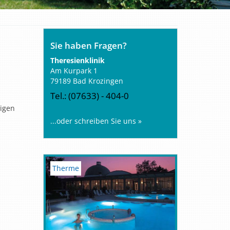
Sie haben Fragen?
Theresienklinik
Am Kurpark 1
79189 Bad Krozingen
Tel.: (07633) - 404-0
gigen
...oder schreiben Sie uns »
Therme