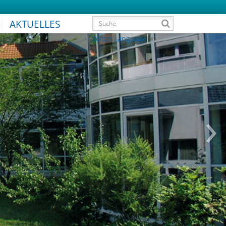
AKTUELLES
Select Language
▼
›