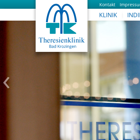
Kontakt
Impress
KLINIK
IND
‹