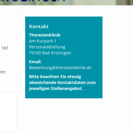
Kontakt
Theresienklinik
Am Kurpark 1
Personalabteilung
d 187
79189 Bad Krozingen
Email:
Bewerbung@theresienklinik.de
von
Bitte beachten Sie etwaig
abweichende Kontaktdaten zum
jeweiligen Stellenangebot.