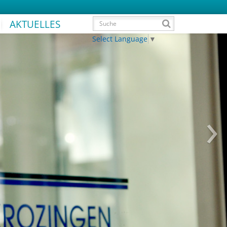
AKTUELLES
Select Language
▼
›