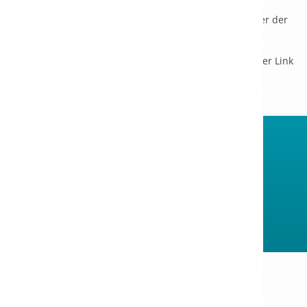
übernehmen. Für die Inhalte und Richtigkeit der
bereitgestellten Informationen ist der jeweilige Anbieter der
verlinkten Webseite verantwortlich. Zum Zeitpunkt der
Verlinkung waren keine Rechtsverstöße erkennbar. Bei
Bekanntwerden einer solchen Rechtsverletzung wird der Link
umgehend entfernen.
©
2026 Theresienklinik Bad Krozingen
Am Kurpark 1 | D-79189 Bad Krozingen
Telefon +49 (0) 7633-404-0
Kontakt
Impressum
Datenschutz