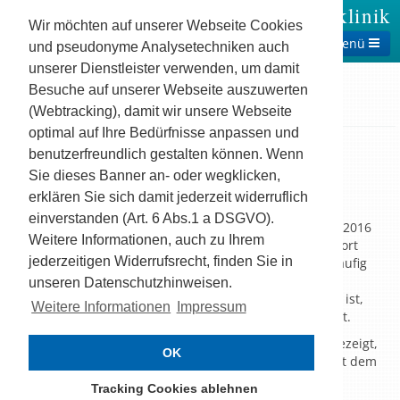
Theresienklinik
Wir möchten auf unserer Webseite Cookies
Menü
und pseudonyme Analysetechniken auch
unserer Dienstleister verwenden, um damit
Besuche auf unserer Webseite auszuwerten
(Webtracking), damit wir unsere Webseite
Startseite
Aktuelles
Krankenkassen verweigern häufig Reha
optimal auf Ihre Bedürfnisse anpassen und
benutzerfreundlich gestalten können. Wenn
Krankenkassen verweigern
Sie dieses Banner an- oder wegklicken,
häufig Reha
erklären Sie sich damit jederzeit widerruflich
einverstanden (Art. 6 Abs.1 a DSGVO).
Wie in der Mitgliederversammlung des VPKA am 07.07.2016
Weitere Informationen, auch zu Ihrem
bekannt gemacht, ist am 05.07.2016 die Sendung "Report
jederzeitigen Widerrufsrecht, finden Sie in
Mainz" mit dem Beitrag "Krankenkassen verweigern häufig
Reha - Patient droht Pflegebedürftigkeit" ausgestrahlt
unseren Datenschutzhinweisen.
worden. Der BDPK, in dem die Theresienklinik Mitglied ist,
Weitere Informationen
Impressum
hatte diese Sendung im Vorfeld maßgeblich unterstützt.
In der Sendung wird anhand von zwei Beispielen aufgezeigt,
OK
dass die Krankenkassen Reha-Leistungen ablehnen mit dem
Verweis auf ambulante Maßnahmen. Professor Heinz
Tracking Cookies ablehnen
Rothgang von der Universität Bremen beschreibt die