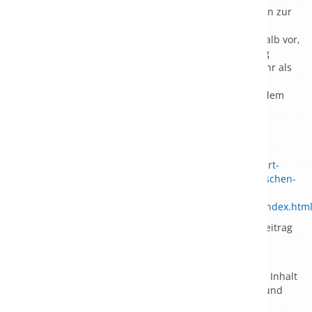
fehlenden Anreize der Krankenkassen, Reha-Leistungen zur
Vermeidung von Pflege zu erbringen. CDU-
Gesundheitspolitiker Erwin Rüddel, MdB, schlägt deshalb vor,
dass die Verordnung des Hausarztes die Reha-Leistung
auslösen sollte, so dass sich die Versicherten nicht mehr als
Bittsteller mit ihren Krankenkassen auseinandersetzen
müssten. Ingo Dörr, Arbeitskreis Gesundheit, weist in dem
Beitrag auf die systematische Ablehnungspraxis der
Krankenkassen hin.
Unter dem nachfolgenden Link
http://www.swr.de/report/gesundheitsoekonom-kritisiert-
niedrige-zahl-der-reha-empfehlungen-durch-medizinischen-
dienst-der-krankenversicherung-mdk-
prof/-/id=233454/did=17482092/nid=233454/1obhe65/index.htm
können Sie sich die Pressemeldung und den Fernsehbeitrag
in der Mediathek anschauen.
Rechtlicher Hinweis:
Der Link verweist auf eine externe Webseite, auf deren Inhalt
die Theresienklinik keinen Einfluss hat. Aus diesem Grund
kann die Klinik für diese Inhalte auch keine Gewähr