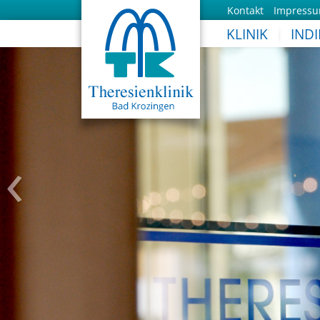
Kontakt
Impress
KLINIK
IND
‹