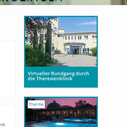
Virtueller Rundgang durch
die Theresienklinik
Therme
nik