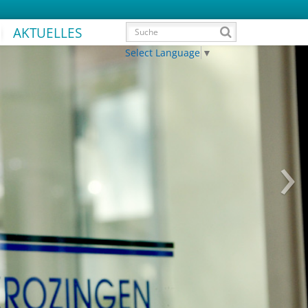
AKTUELLES
Select Language
▼
›