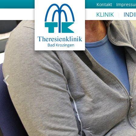
Kontakt
Impress
KLINIK
IND
‹