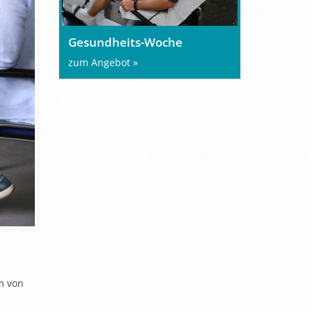
Gesundheits-Woche
zum Angebot »
m von