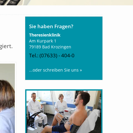
Sie haben Fragen?
Theresienklinik
Am Kurpark 1
iert.
79189 Bad Krozingen
Tel.: (07633) - 404-0
...oder schreiben Sie uns »