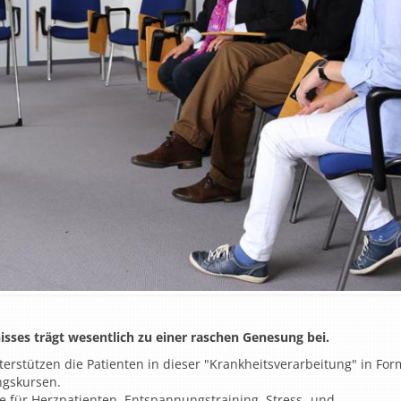
isses trägt wesentlich zu einer raschen Genesung bei.
terstützen die Patienten in dieser "Krankheitsverarbeitung" in For
ngskursen.
ür Herzpatienten, Entspannungstraining, Stress- und