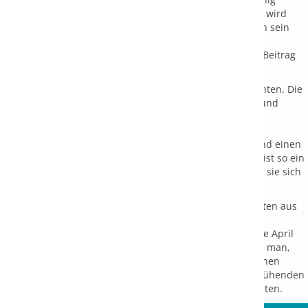
anbieten, der im Umkreis der Theresienklinik gewonnen wird
und der dann auch in der Cafeteria käuflich zu erwerben sein
wird. Die Geschäftsleitung freut sich, mit diesem Projekt
gemeinsam mit Niklas Erdmann einen weiteren kleinen Beitrag
zum Umwelt-, Arten- und Naturschutz beizutragen.
Im Umgang mit den Bienenvölkern ist nicht viel zu beachten. Die
Bienen sind nicht angriffslustig, aber sehr wetterfühlig und
somit z. B. bei schwülem Wetter manchmal ein bisschen
launisch. So lange sie sich nicht bedroht fühlen, die
Interessierten keine hektischen Bewegungen machen und einen
Mindestabstand von 3m zu den Bienenstöcken wahren, ist so ein
Bienenvolk sehr friedliebend. Bienen stechen nur, wenn sie sich
bedroht und in Gefahr fühlen.
Um allen Gästen, Bewohnern und auch allen Interessierten aus
der Umgebung viel Wissenswertes rund um so einen
Bienenstaat zu vermitteln bietet Niklas Erdmann ab Ende April
14tägig Vorträge in der Theresienklinik an. Dabei erfährt man,
warum es für uns alle so immens wichtig ist, diesen kleinen
Tierchen einen guten und gesunden Lebensraum mit blühenden
Obstwiesen und naturbelassene Blumenwiesen anzubieten.