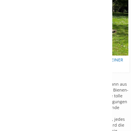
NIKLAS ERDMANN BEI DER PFLEGE UND KONTROLLE SEINER
BIENENVÖLKER
Als am Jahresanfang die Anfrage von Imker Niklas Erdmann aus
Freiburg kam, ob die Theresienklinik Interesse an einem Bienen-
Projekt habe, waren sich alle sofort einige, dass das eine tolle
Idee ist. In vielen Gesprächen wurden die Rahmenbedingungen
besprochen und ein geeigneter Platz auf dem Klinikgelände
gesucht und gefunden. Am Montag war es soweit, die 5
Bienenvölker zogen auf das Gelände der Theresienklinik, jedes
Bienenvolk besteht aus ca. 50.000 Bienen. Schon bald wird die
Theresienklinik ihren Gästen eigenen „ökologischen“ Honig