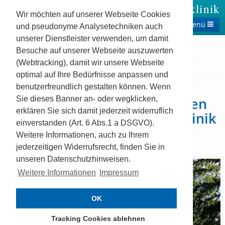
Theresienklinik
Wir möchten auf unserer Webseite Cookies
Menü
und pseudonyme Analysetechniken auch
unserer Dienstleister verwenden, um damit
Besuche auf unserer Webseite auszuwerten
(Webtracking), damit wir unsere Webseite
Startseite
Aktuelles
Pressemitteilungen
250 Tausend fleißige Bienchen arbeiten für die Theresienklinik
optimal auf Ihre Bedürfnisse anpassen und
benutzerfreundlich gestalten können. Wenn
250 Tausend fleißige Bienchen
Sie dieses Banner an- oder wegklicken,
erklären Sie sich damit jederzeit widerruflich
arbeiten für die Theresienklinik
einverstanden (Art. 6 Abs.1 a DSGVO).
15. April 2025
Weitere Informationen, auch zu Ihrem
jederzeitigen Widerrufsrecht, finden Sie in
unseren Datenschutzhinweisen.
Weitere Informationen
Impressum
OK
Tracking Cookies ablehnen