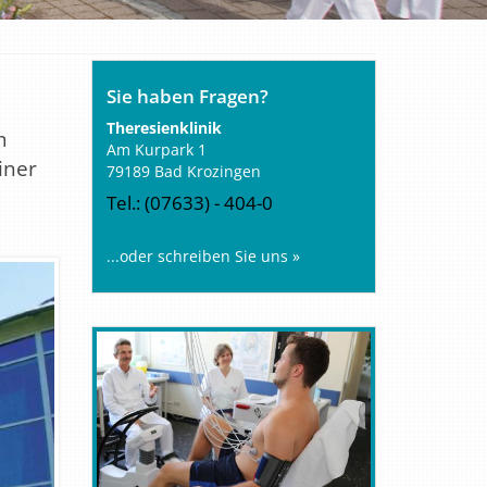
Sie haben Fragen?
Theresienklinik
m
Am Kurpark 1
iner
79189 Bad Krozingen
Tel.: (07633) - 404-0
...oder schreiben Sie uns »