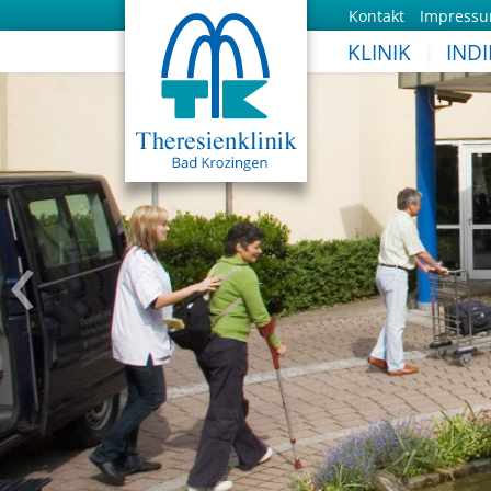
Kontakt
Impress
KLINIK
IND
‹