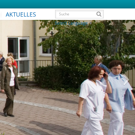
AKTUELLES
Select Language
▼
›