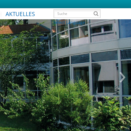
AKTUELLES
Select Language
▼
›