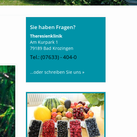
Sie haben Fragen?
Theresienklinik
Am Kurpark 1
79189 Bad Krozingen
Tel.: (07633) - 404-0
...oder schreiben Sie uns »