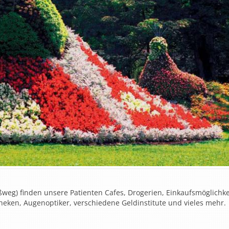
eg) finden unsere Patienten Cafes, Drogerien, Einkaufsmöglichke
theken, Augenoptiker, verschiedene Geldinstitute und vieles mehr.