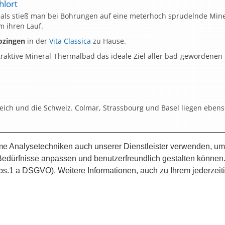
hlort
mals stieß man bei Bohrungen auf eine meterhoch sprudelnde Mine
m ihren Lauf.
ozingen
in der
Vita Classica
zu Hause.
traktive Mineral-Thermalbad das ideale Ziel aller bad-gewordenen
reich und die Schweiz. Colmar, Strassbourg und Basel liegen ebens
e Analysetechniken auch unserer Dienstleister verwenden, um
Theresienklinik Bad Krozingen
| Am Kurpark 1 | D-79189 Bad Krozi
 Bedürfnisse anpassen und benutzerfreundlich gestalten können
 Abs.1 a DSGVO). Weitere Informationen, auch zu Ihrem jederzeit